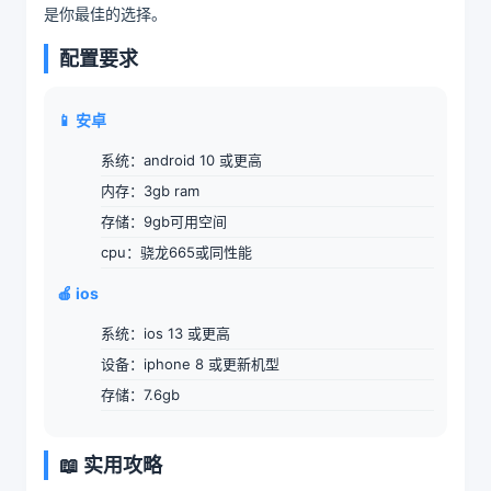
是你最佳的选择。
配置要求
📱 安卓
系统：android 10 或更高
内存：3gb ram
存储：9gb可用空间
cpu：骁龙665或同性能
🍎 ios
系统：ios 13 或更高
设备：iphone 8 或更新机型
存储：7.6gb
📖 实用攻略