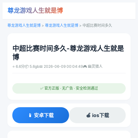
尊龙游戏人生就是博
尊龙游戏人生就是博
>
尊龙游戏人生就是博
>
中超比赛时间多久
中超比赛时间多久-尊龙游戏人生就是
博
⭐ 6.6分
📦 5.6gb
📅 2026-06-09 00:04:49
🎮 幽灵猎人
✅ 官方正版 · 无广告 · 安全检测通过
📱 安卓下载
🍎 ios下载