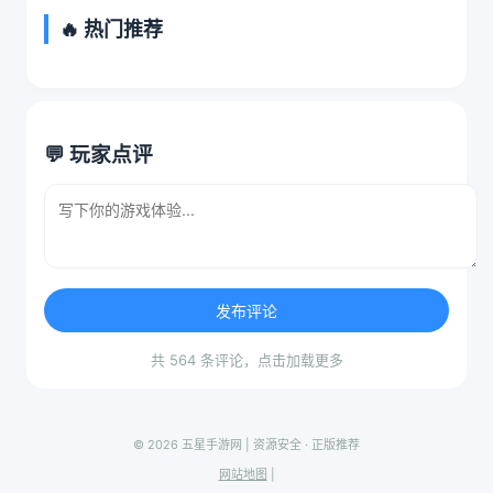
🔥 热门推荐
💬 玩家点评
发布评论
共 564 条评论，点击加载更多
© 2026 五星手游网 | 资源安全 · 正版推荐
网站地图
|