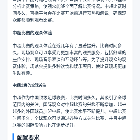
分析比赛策略，使观众能够全面了解比赛情况。中超比赛时
间多久，直播平台会在比赛开始前进行预热和解说，确保观
众能够顺利观看比赛。
中超比赛的观众体验
中超比赛的观众体验在近几年有了显著提升。比赛时间多
久，现场观众可以享受到更加丰富的观赛服务，包括舒适的
座位安排、现场音乐表演和互动环节等。为了提升观众的观
赛体验，场馆会提供多种饮食和娱乐项目，使比赛现场更加
生动有趣。
中超比赛的全球关注
中超作为中国顶级足球联赛，比赛时间多久，其吸引了全球
范围内的关注。国际观众对中超比赛的兴趣不断增加，越来
越多的外国球员加盟中超，使比赛水平不断提升。中超比赛
时间多久，全球观众可以通过各种方式关注比赛，并且中超
联赛的国际影响力也在逐步提升。
配置要求