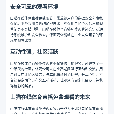
安全可靠的观看环境
山猫在线体育直播免费观看非常重视用户的数据安全和隐私
保护。平台采用先进的加密技术，确保用户的个人信息和观
看记录不会被泄露。山猫在线体育直播免费观看还会定期进
行系统维护和安全检查，保证观众能够在一个安全可靠的环
境中观看比赛。
互动性强，社区活跃
山猫在线体育直播免费观看不仅提供直播服务，还建立了一
个活跃的社区，让观众可以在比赛期间进行互动和交流。用
户可以在评论区留言，与其他粉丝讨论比赛，分享心得。平
台还会定期举办有奖互动活动，让观众有更多机会参与并获
得精彩的奖品。
山猫在线体育直播免费观看的未来
山猫在线体育直播免费观看致力于成为全球领先的体育直播