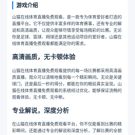
游戏介绍
山猫在线体育直播免费观看，是一款专为体育爱好者打造的
直播平台。它不仅提供丰富多样的体育赛事，还有专业的解
说和高清画质，让观众能够尽情享受每场精彩的比赛。无论
你是足球、篮球、网球还是其他运动项目的爱好者，山猫在
线体育直播免费观看都能满足你的需求。
高清画质，无卡顿体验
山猫在线体育直播免费观看提供的每一场比赛都采用高清画
质直播，观众可以清晰地看到每一个精彩瞬间。无论是关键
球门，还是最后一秒的得分，都能在你的眼前真实呈现。山
猫在线体育直播免费观看的系统经过优化，能够保证流畅的
观看体验，无卡顿、无中断。
专业解说，深度分析
在山猫在线体育直播免费观看平台，你不仅能看到比赛的精
彩瞬间，还能通过专业的解说和深度分析，了解比赛的全貌