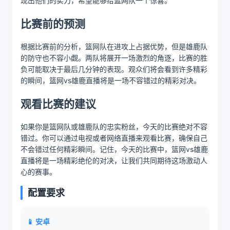
现出他们的实力，希望能够给篮网队一个惊喜。
比赛前的预测
根据比赛前的分析，篮网队在进攻上占据优势，但是雄鹿队
的防守也不容小觑。两队将展开一场激烈的角逐，比赛的胜
负可能取决于最后几分钟的表现。观众们将会看到许多精彩
的瞬间，篮网vs雄鹿直播将是一场不容错过的精彩对决。
观看比赛的建议
如果你是篮网队或雄鹿队的忠实粉丝，今天的比赛绝对不容
错过。你可以通过电视或者网络直播来观看比赛，确保自己
不会错过任何精彩瞬间。记住，今天的比赛中，篮网vs雄鹿
直播将是一场精彩绝伦的对决，让我们共同期待这场激动人
心的赛事。
配置要求
📱 安卓