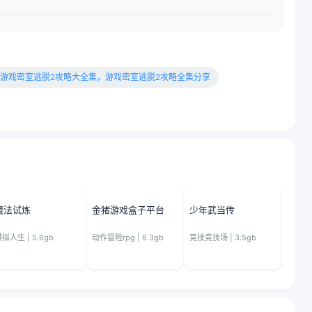
游戏密室逃脱2攻略大全集，游戏密室逃脱2攻略全集分享
魔法试炼
金猪游戏盒子平台
少年武当传
巫师
拟人生 | 5.6gb
动作冒险rpg | 6.3gb
竞技竞技场 | 3.5gb
电影剧本 