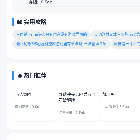
存储：5.5gb
📖 实用攻略
三国杀online进去只有声音没有游戏界面的
诗词题材游戏有哪些_诗词
最终幻想7核心危机重聚游戏里有蒂法吗-蒂法登场介绍
原神是干什么
🔥 热门推荐
马诺冒险
部落冲突无限兵力宝
战斗勇士
石破解版
魔幻塔防 | 9.9gb
运动管理 | 5.5gb
弹幕射击 | 9.5gb