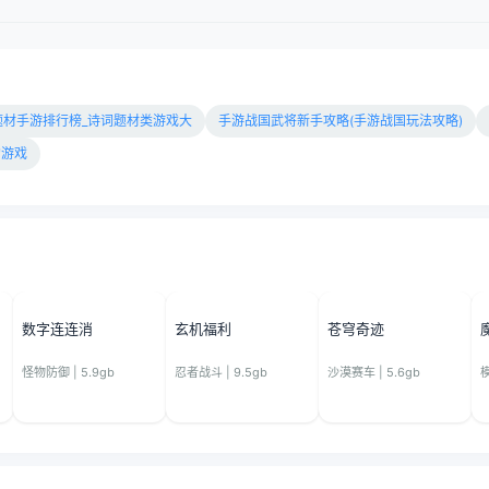
题材手游排行榜_诗词题材类游戏大
手游战国武将新手攻略(手游战国玩法攻略)
的游戏
数字连连消
玄机福利
苍穹奇迹
怪物防御 | 5.9gb
忍者战斗 | 9.5gb
沙漠赛车 | 5.6gb
模