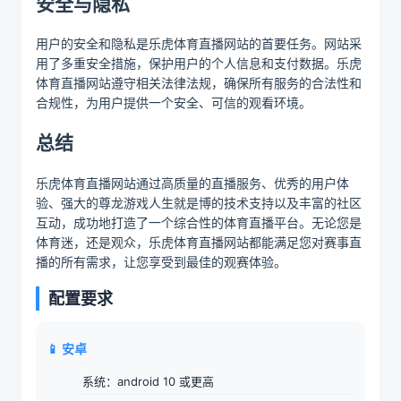
安全与隐私
用户的安全和隐私是乐虎体育直播网站的首要任务。网站采
用了多重安全措施，保护用户的个人信息和支付数据。乐虎
体育直播网站遵守相关法律法规，确保所有服务的合法性和
合规性，为用户提供一个安全、可信的观看环境。
总结
乐虎体育直播网站通过高质量的直播服务、优秀的用户体
验、强大的尊龙游戏人生就是博的技术支持以及丰富的社区
互动，成功地打造了一个综合性的体育直播平台。无论您是
体育迷，还是观众，乐虎体育直播网站都能满足您对赛事直
播的所有需求，让您享受到最佳的观赛体验。
配置要求
📱 安卓
系统：android 10 或更高