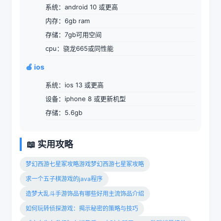
系统：android 10 或更高
内存：6gb ram
存储：7gb可用空间
cpu：骁龙665或同性能
🍎 ios
系统：ios 13 或更高
设备：iphone 8 或更新机型
存储：5.6gb
📖 实用攻略
梦幻西游七星冢攻略游戏梦幻西游七星冢攻略
求一个五子棋游戏的java程序
造梦大乱斗手游饰品有哪些好用主流饰品介绍
如何玩转侦探游戏：揭示秘密的策略与技巧