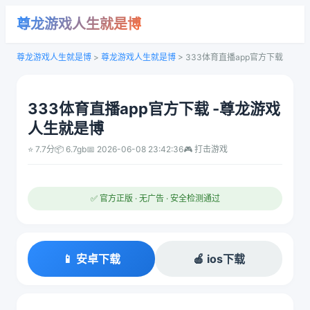
尊龙游戏人生就是博
尊龙游戏人生就是博
>
尊龙游戏人生就是博
>
333体育直播app官方下载
333体育直播app官方下载 -尊龙游戏
人生就是博
⭐ 7.7分
📦 6.7gb
📅 2026-06-08 23:42:36
🎮 打击游戏
✅ 官方正版 · 无广告 · 安全检测通过
📱 安卓下载
🍎 ios下载