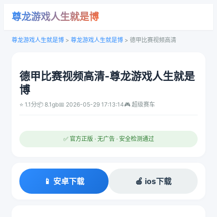
尊龙游戏人生就是博
尊龙游戏人生就是博
>
尊龙游戏人生就是博
>
德甲比赛视频高清
德甲比赛视频高清-尊龙游戏人生就是
博
⭐ 1.1分
📦 8.1gb
📅 2026-05-29 17:13:14
🎮 超级赛车
✅ 官方正版 · 无广告 · 安全检测通过
📱 安卓下载
🍎 ios下载