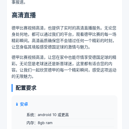
事报道。
高清直播
德甲比赛视频高清，也提供了实时的高清直播服务。无论您
身处何地，都可以通过我们的平台，观看德甲比赛的每一场
精彩瞬间。高清画质确保您不会错过任何一个精彩的时刻，
让您身临其境般感受德国足球的激情与魅力。
德甲比赛视频高清，让您在家中也能尽情享受德国足球的精
彩。无论您是老球迷还是新晋球迷，这里都有适合您的内
容。让我们一起欣赏德甲的每一个精彩瞬间，感受这项运动
的无限魅力。
配置要求
📱 安卓
系统：android 10 或更高
内存：8gb ram