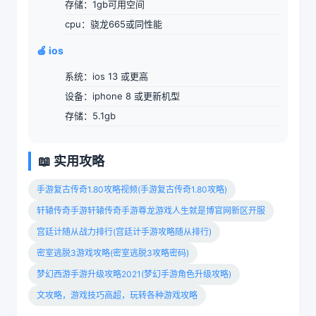
存储：1gb可用空间
cpu：骁龙665或同性能
🍎 ios
系统：ios 13 或更高
设备：iphone 8 或更新机型
存储：5.1gb
📖 实用攻略
手游复古传奇1.80攻略视频(手游复古传奇1.80攻略)
轩辕传奇手游轩辕传奇手游尊龙游戏人生就是博官网新区开服
宫廷计随从战力排行(宫廷计手游攻略随从排行)
密室逃脱3游戏攻略(密室逃脱3攻略密码)
梦幻西游手游升级攻略2021(梦幻手游角色升级攻略)
文攻略，游戏技巧高超，玩转各种游戏攻略