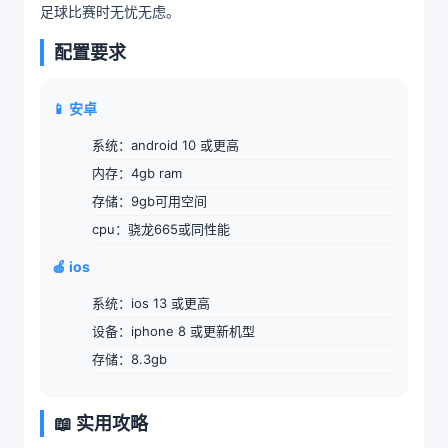
足球比赛时无忧无虑。
配置要求
📱 安卓
系统：android 10 或更高
内存：4gb ram
存储：9gb可用空间
cpu：骁龙665或同性能
🍎 ios
系统：ios 13 或更高
设备：iphone 8 或更新机型
存储：8.3gb
📖 实用攻略