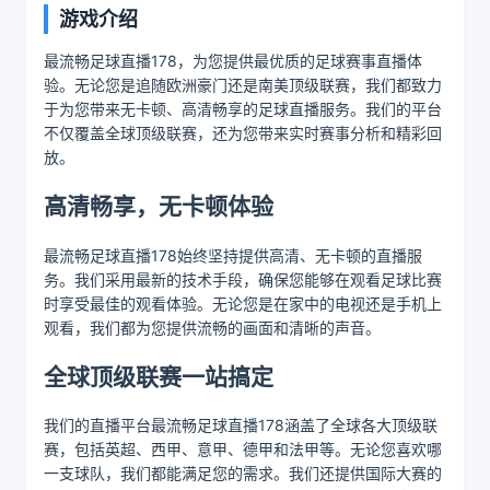
游戏介绍
最流畅足球直播178，为您提供最优质的足球赛事直播体
验。无论您是追随欧洲豪门还是南美顶级联赛，我们都致力
于为您带来无卡顿、高清畅享的足球直播服务。我们的平台
不仅覆盖全球顶级联赛，还为您带来实时赛事分析和精彩回
放。
高清畅享，无卡顿体验
最流畅足球直播178始终坚持提供高清、无卡顿的直播服
务。我们采用最新的技术手段，确保您能够在观看足球比赛
时享受最佳的观看体验。无论您是在家中的电视还是手机上
观看，我们都为您提供流畅的画面和清晰的声音。
全球顶级联赛一站搞定
我们的直播平台最流畅足球直播178涵盖了全球各大顶级联
赛，包括英超、西甲、意甲、德甲和法甲等。无论您喜欢哪
一支球队，我们都能满足您的需求。我们还提供国际大赛的