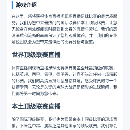
游戏介绍
在这里，您将获得体育直播间现场直播足球比赛的最优质服
务，我们为您带来最热门的国际联赛和本土顶级比赛，让您
无论身在何处都能实时感受到比赛的激情与紧张。我们的高
清画质和流畅的画面保证了您的观看体验，并且我们的专业
解说团队会为您带来最详细的比赛分析与报道。
世界顶级联赛直播
体育直播间现场直播足球比赛拥有覆盖全球最顶级的联赛，
包括英超、西甲、意甲、德甲等，让您不错过任何一场精彩
的比赛。我们的高清直播让您身临其境，感受球员的每一个
拼搏瞬间，无论是关键的点球大战还是精彩的进球瞬间，我
们都将第一时间为您带来。
本土顶级联赛直播
除了国际顶级联赛，我们也为您带来本土顶级比赛的现场直
播。不管是中超、澳超还是其他国家的顶级联赛，我们都会