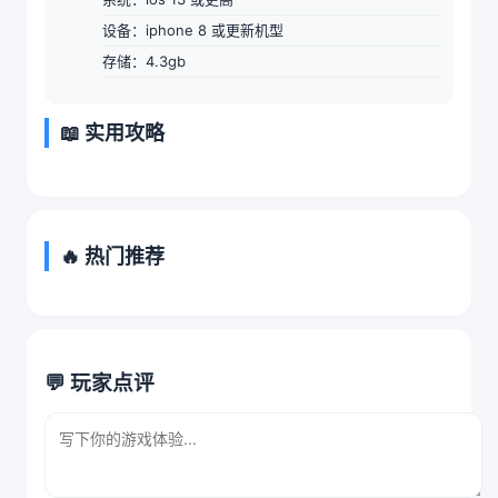
设备：iphone 8 或更新机型
存储：4.3gb
📖 实用攻略
🔥 热门推荐
💬 玩家点评