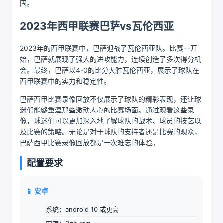
固。
2023年西甲联赛巴萨vs瓦伦西亚
2023年的西甲联赛中，巴萨迎战了瓦伦西亚队。比赛一开
始，巴萨就展现了强大的进攻能力，连续创造了多次得分机
会。最终，巴萨以4-0的比分大胜瓦伦西亚，展示了球队在
西甲联赛中的实力和稳定性。
巴萨西甲比赛录像回放不仅展示了球队的精彩表现，还让球
迷们能够重温那些激动人心的比赛场面。通过观看这些录
像，球迷们可以更加深入地了解球队的战术、球员的技艺以
及比赛的策略。无论是对于球队的支持者还是比赛的观众，
巴萨西甲比赛录像回放都是一次难忘的体验。
配置要求
📱 安卓
系统：android 10 或更高