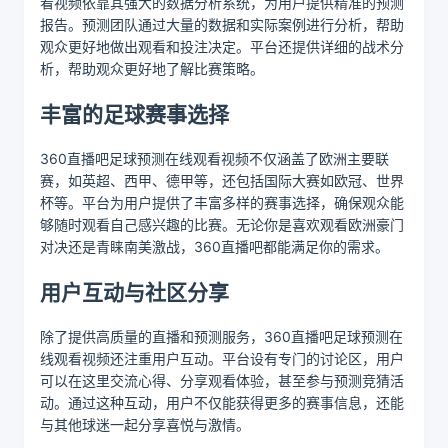
看视频依靠其强大的数据分析系统，为用户提供精准的预测
报告。预测团队通过大量的数据和实际案例进行分析，帮助
观众更好地做出观看和投注决定。平台还提供详细的战术分
析，帮助观众更好地了解比赛策略。
丰富的足球赛事选择
360直播吧足球预测在线观看视频不仅涵盖了欧洲主要联
赛，如英超、西甲、德甲等，还包括国际大赛如欧冠、世界
杯等。平台为用户提供了丰富多样的赛事选择，确保观众能
够随时观看自己感兴趣的比赛。无论你是喜欢观看欧洲豪门
对决还是青睐南美激战，360直播吧都能满足你的需求。
用户互动与社区分享
除了提供高质量的直播和预测服务，360直播吧足球预测在
线观看视频还注重用户互动。平台设有专门的讨论区，用户
可以在这里交流心得、分享观看体验，甚至参与预测竞猜活
动。通过这种互动，用户不仅能获得更多的赛事信息，还能
与其他球迷一起分享喜悦与激情。