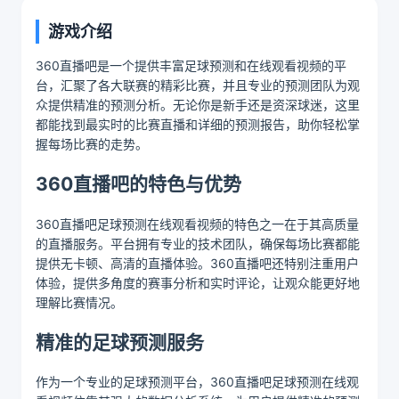
游戏介绍
360直播吧是一个提供丰富足球预测和在线观看视频的平
台，汇聚了各大联赛的精彩比赛，并且专业的预测团队为观
众提供精准的预测分析。无论你是新手还是资深球迷，这里
都能找到最实时的比赛直播和详细的预测报告，助你轻松掌
握每场比赛的走势。
360直播吧的特色与优势
360直播吧足球预测在线观看视频的特色之一在于其高质量
的直播服务。平台拥有专业的技术团队，确保每场比赛都能
提供无卡顿、高清的直播体验。360直播吧还特别注重用户
体验，提供多角度的赛事分析和实时评论，让观众能更好地
理解比赛情况。
精准的足球预测服务
作为一个专业的足球预测平台，360直播吧足球预测在线观