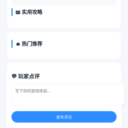
📖 实用攻略
🔥 热门推荐
💬 玩家点评
发布评论