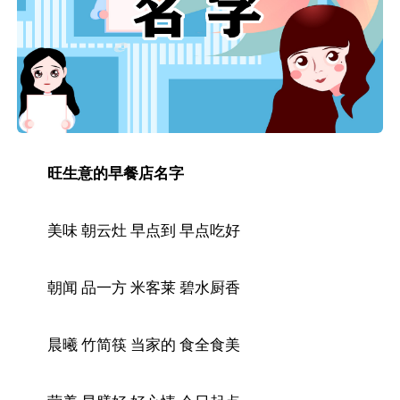
旺生意的早餐店名字
美味 朝云灶 早点到 早点吃好
朝闻 品一方 米客莱 碧水厨香
晨曦 竹简筷 当家的 食全食美