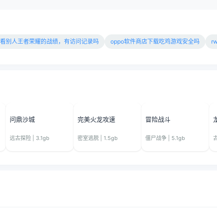
看别人王者荣耀的战绩，有访问记录吗
oppo软件商店下载吃鸡游戏安全吗
r
问鼎沙城
完美火龙攻速
冒险战斗
远古探险 | 3.1gb
密室逃脱 | 1.5gb
僵尸战争 | 5.1gb
古