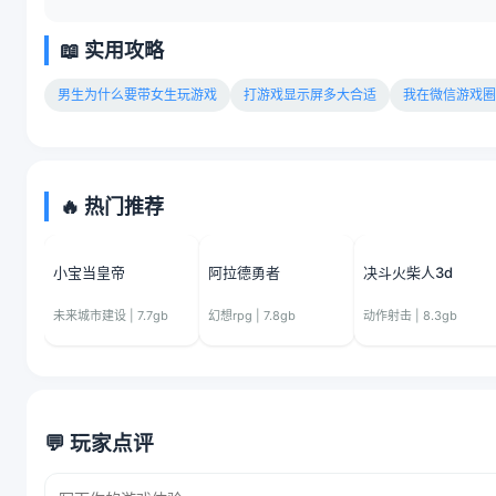
📖 实用攻略
男生为什么要带女生玩游戏
打游戏显示屏多大合适
我在微信游戏圈
🔥 热门推荐
小宝当皇帝
阿拉德勇者
决斗火柴人3d
未来城市建设 | 7.7gb
幻想rpg | 7.8gb
动作射击 | 8.3gb
💬 玩家点评