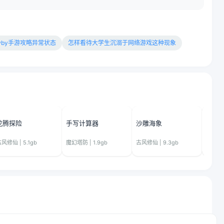
wby手游攻略异常状态
怎样看待大学生沉溺于网络游戏这种现象
龙腾探险
手写计算器
沙雕海象
青峰
风修仙 | 5.1gb
魔幻塔防 | 1.9gb
古风修仙 | 9.3gb
城市解锁 