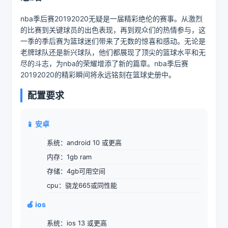
nba季后赛20192020无疑是一届精彩绝伦的赛事。从激烈
的比赛到关键球员的出色表现，再到观众们的热情参与，这
一季的季后赛为篮球迷们带来了无数的惊喜和感动。无论是
老牌球队还是新兴球队，他们都展现了顶尖的篮球水平和无
尽的斗志，为nba的荣耀增添了新的篇章。nba季后赛
20192020的精彩瞬间将永远铭刻在篮球史册中。
配置要求
📱 安卓
系统：android 10 或更高
内存：1gb ram
存储：4gb可用空间
cpu：骁龙665或同性能
🍎 ios
系统：ios 13 或更高