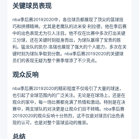
关键球员表现
nba季后赛20192020中，各位球员都展现了顶尖的篮球技
巧和拼搏精神。尤其是老鹰队的达米安·利拉德，他在季后赛
中的出色表现尤为引人注目。他不仅在比赛中多次打出关键
三分球，还在关键时刻挺身而出，为球队赢得了宝贵的胜
利。猛龙队的凯尔·洛瑞也展现了强大的个人能力，多次在关
键时刻为球队争取到分数。nba季后赛20192020的关键球
员们的表现无疑为整个赛季增添了不少亮点。
观众反响
nba季后赛20192020的精彩程度不仅吸引了大量的球迷，
也引起了全球范围内的广泛关注。无论是在球场上，还是在
观众的家中，每一场比赛都充满了热情和激动。特别是在决
赛中，两支球队的对决更是让观众们目不转睛。nba季后赛
20192020的观众反响十分热烈，这不仅是对球员们出色表
现的认可，也是对整个篮球运动的推崇。
总结