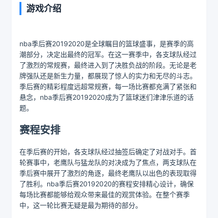
游戏介绍
nba季后赛20192020是全球瞩目的篮球盛事，是赛季的高
潮部分，决定出最终的冠军。在这一赛季中，各支球队经过
了激烈的常规赛，最终进入到了决胜负战的阶段。无论是老
牌强队还是新生力量，都展现了惊人的实力和无尽的斗志。
季后赛的精彩程度远超常规赛，每一场比赛都充满了紧张和
悬念，nba季后赛20192020成为了篮球迷们津津乐道的话
题。
赛程安排
在季后赛的开始，各支球队经过抽签后确定了对战对手。首
轮赛事中，老鹰队与猛龙队的对决成为了焦点，两支球队在
季后赛中展开了激烈的角逐，最终老鹰队以出色的表现取得
了胜利。nba季后赛20192020的赛程安排精心设计，确保
每场比赛都能够给观众带来最佳的观赏体验。在整个赛季
中，这一轮比赛无疑是最为期待的部分。