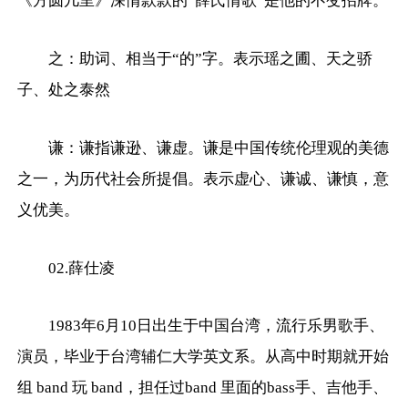
《方圆几里》深情款款的“薛氏情歌”是他的不变招牌。
之：助词、相当于“的”字。表示瑶之圃、天之骄
子、处之泰然
谦：谦指谦逊、谦虚。谦是中国传统伦理观的美德
之一，为历代社会所提倡。表示虚心、谦诚、谦慎，意
义优美。
02.薛仕凌
1983年6月10日出生于中国台湾，流行乐男歌手、
演员，毕业于台湾辅仁大学英文系。从高中时期就开始
组 band 玩 band，担任过band 里面的bass手、吉他手、