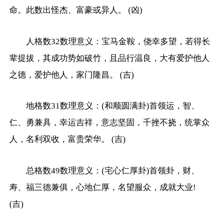
命。此数出怪杰、富豪或异人。 (凶)
人格数32数理意义：宝马金鞍，侥幸多望，若得长
辈提拔，其成功势如破竹，且品行温良，大有爱护他人
之德，爱护他人，家门隆昌。 (吉)
地格数31数理意义：(和顺圆满卦)首领运，智、
仁、勇兼具，幸运吉祥，意志坚固，千挫不挠，统掌众
人，名利双收，富贵荣华。 (吉)
总格数49数理意义：(宅心仁厚卦)首领卦，财、
寿、福三德兼俱，心地仁厚，名望服众，成就大业!
(吉)