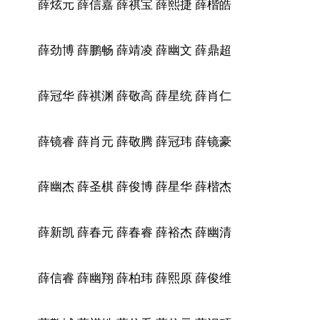
薛炫元 薛信嘉 薛祺宝 薛熙捷 薛楷皓
薛劲博 薛鹏畅 薛靖凌 薛幽文 薛鼎超
薛冠华 薛祺渊 薛敬高 薛星统 薛肖仁
薛镜睿 薛肖元 薛敬腾 薛冠玮 薛镜豪
薛幽杰 薛圣棋 薛俊博 薛星华 薛楷杰
薛新凯 薛春元 薛春睿 薛裕杰 薛幽清
薛信睿 薛幽翔 薛柏玮 薛熙原 薛俊维