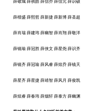
薛敬城 薛祺皓 薛信乔 薛信元 薛识硕
薛楷盛 薛熙哲 薛新捷 薛新博 薛圣超
薛肖瑞 薛建玮 薛幽智 薛肖翔 薛敬洋
薛镜瑜 薛冠胜 薛侠文 薛星尧 薛识齐
薛镜齐 薛冠瑜 薛风睿 薛炫乔 薛镜天
薛星齐 薛星捷 薛靖智 薛风月 薛俊凯
薛炫睿 薛春玮 薛烟轩 薛泰方 薛幽渊