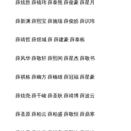
薛炫胜 薛镜玮 薛泰熊 薛俊豪 薛星月
薛新渊 薛熙宝 薛施瑞 薛俊皓 薛识玮
薛靖哲 薛煜城 薛 薛建豪 薛泰栋
薛风华 薛敬轩 薛熙闲 薛星杰 薛敬书
薛祺栋 薛幽方 薛楠雄 薛冠福 薛星豪
薛炫尧 薛千峻 薛圣耿 薛靖博 薛波云
薛圣原 薛柏云 薛柏盛 薛敬恒 薛鼎寒