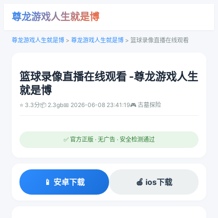
尊龙游戏人生就是博
尊龙游戏人生就是博
>
尊龙游戏人生就是博
>
篮球录像直播在线观看
篮球录像直播在线观看 -尊龙游戏人生
就是博
⭐ 3.3分
📦 2.3gb
📅 2026-06-08 23:41:19
🎮 古墓探险
✅ 官方正版 · 无广告 · 安全检测通过
📱 安卓下载
🍎 ios下载