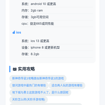
系统：android 10 或更高
内存：2gb ram
存储：3gb可用空间
cpu：骁龙665或同性能
🍎 ios
系统：ios 13 或更高
设备：iphone 8 或更新机型
存储：8.2gb
📖 实用攻略
新神奇传说3攻略类似新神奇传说3的游戏
银河游戏中最热门的有哪些
适合两人玩的游戏有哪些
地下城与勇士这款游戏不火了，是什么原因呢
天阶怎么样(天阶手游攻略)