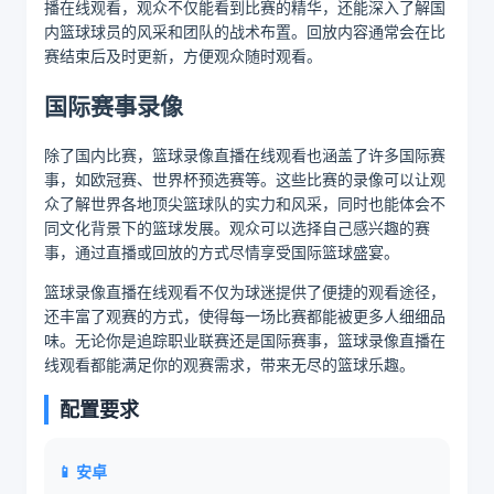
播在线观看，观众不仅能看到比赛的精华，还能深入了解国
内篮球球员的风采和团队的战术布置。回放内容通常会在比
赛结束后及时更新，方便观众随时观看。
国际赛事录像
除了国内比赛，篮球录像直播在线观看也涵盖了许多国际赛
事，如欧冠赛、世界杯预选赛等。这些比赛的录像可以让观
众了解世界各地顶尖篮球队的实力和风采，同时也能体会不
同文化背景下的篮球发展。观众可以选择自己感兴趣的赛
事，通过直播或回放的方式尽情享受国际篮球盛宴。
篮球录像直播在线观看不仅为球迷提供了便捷的观看途径，
还丰富了观赛的方式，使得每一场比赛都能被更多人细细品
味。无论你是追踪职业联赛还是国际赛事，篮球录像直播在
线观看都能满足你的观赛需求，带来无尽的篮球乐趣。
配置要求
📱 安卓