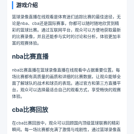
游戏介绍
篮球录像直播在线观看是体育迷们追踪比赛的最佳途径，无
论是nba、cba还是国际赛事，你都可以随时随地欣赏到精
彩的篮球比赛。通过互联网平台，观众可以方便地获取最新
的比赛录像，并且还能参与实时的讨论和分析，体验更加丰
富的观赛体验。
nba比赛直播
nba比赛直播在篮球录像直播在线观看中占据重要位置。每
场比赛都有高质量的画质和详细的比赛数据，让观众能够全
面了解球队的战术和球员的表现。通过官方和第三方直播平
台，观众可以选择最适合自己的观看方式，享受畅快的观赛
体验。
cba比赛回放
在cba比赛回放中，观众可以回顾国内顶级篮球联赛的精彩
瞬间。每一场比赛都充满了激情与戏剧性，通过篮球录像直