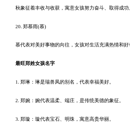
秋象征着丰收与收获，寓意女孩努力奋斗、取得成功
20. 郑慕雨(慕)
慕代表对美好事物的向往，女孩对生活充满热情和好
最旺郑姓女孩名字
1. 郑琳：琳是瑞兽凤的别名，代表幸福美好。
2. 郑婉：婉代表温柔、端庄，是传统美德的象征。
3. 郑璇：璇代表宝石、明珠，寓意高贵华丽。