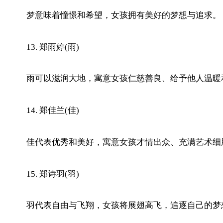
梦意味着憧憬和希望，女孩拥有美好的梦想与追求。
13. 郑雨婷(雨)
雨可以滋润大地，寓意女孩仁慈善良、给予他人温暖
14. 郑佳兰(佳)
佳代表优秀和美好，寓意女孩才情出众、充满艺术细
15. 郑诗羽(羽)
羽代表自由与飞翔，女孩将展翅高飞，追逐自己的梦