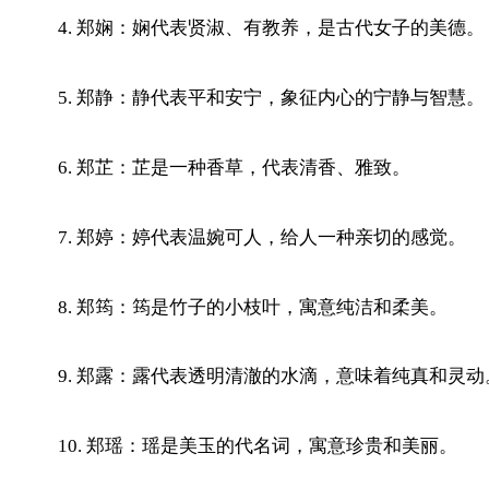
4. 郑娴：娴代表贤淑、有教养，是古代女子的美德。
5. 郑静：静代表平和安宁，象征内心的宁静与智慧。
6. 郑芷：芷是一种香草，代表清香、雅致。
7. 郑婷：婷代表温婉可人，给人一种亲切的感觉。
8. 郑筠：筠是竹子的小枝叶，寓意纯洁和柔美。
9. 郑露：露代表透明清澈的水滴，意味着纯真和灵动
10. 郑瑶：瑶是美玉的代名词，寓意珍贵和美丽。