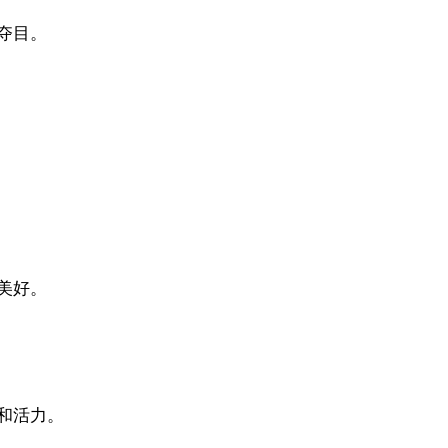
夺目。
美好。
和活力。