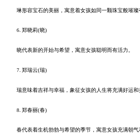
琳形容宝石的美丽，寓意着女孩如同一颗珠宝般璀璨
6. 郑晓莉(晓)
晓代表新的开始与希望，寓意女孩聪明而有活力。
7. 郑瑞云(瑞)
瑞意味着吉祥与幸福，象征女孩的人生将充满好运和
8. 郑春丽(春)
春代表着生机勃勃与希望的季节，寓意女孩充满朝气