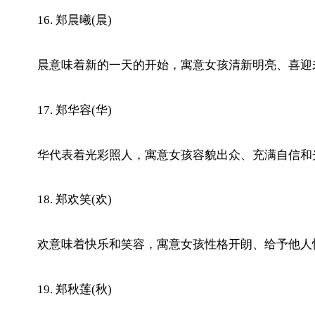
16. 郑晨曦(晨)
晨意味着新的一天的开始，寓意女孩清新明亮、喜迎
17. 郑华容(华)
华代表着光彩照人，寓意女孩容貌出众、充满自信和
18. 郑欢笑(欢)
欢意味着快乐和笑容，寓意女孩性格开朗、给予他人
19. 郑秋莲(秋)