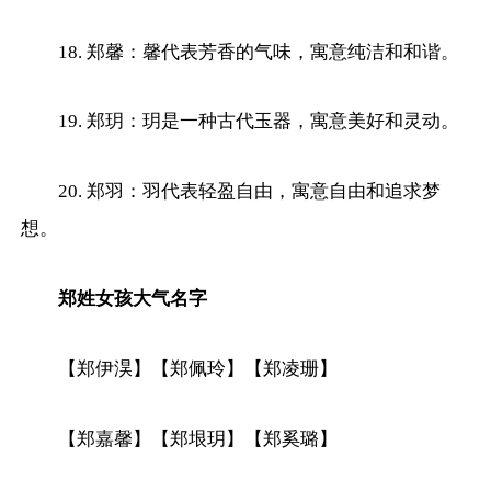
18. 郑馨：馨代表芳香的气味，寓意纯洁和和谐。
19. 郑玥：玥是一种古代玉器，寓意美好和灵动。
20. 郑羽：羽代表轻盈自由，寓意自由和追求梦
想。
郑姓女孩大气名字
【郑伊淏】【郑佩玲】【郑凌珊】
【郑嘉馨】【郑垠玥】【郑奚璐】