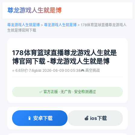
尊龙游戏人生就是博
尊龙游戏人生就是博
>
尊龙游戏人生就是博
>
178体育篮球直播尊龙游戏人
生就是博官网下载
178体育篮球直播尊龙游戏人生就是
博官网下载 -尊龙游戏人生就是博
⭐ 6.6分
📦 7.6gb
📅 2026-06-09 00:05:38
🎮 高空挑战
✅ 官方正版 · 无广告 · 安全检测通过
📱 安卓下载
🍎 ios下载