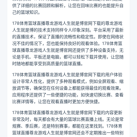
供了详细的比赛回顾和解析，让您在回味比赛的也能提升自
己的篮球知识。
178体育篮球直播尊龙游戏人生就是博官网下载的尊龙游戏
人生就是博的技术支持同样令人印象深刻。平台采用了最新
的直播技术，保证了直播的流畅性和稳定性。即使在网络状
况不佳的情况下，您也能保持良好的观看体验。178体育篮
球直播尊龙游戏人生就是博官网还提供了多种设备支持，无
论是手机、平板还是电脑，都可以轻松下载并使用，让您随
时随地都能享受到高质量的篮球直播。
178体育篮球直播尊龙游戏人生就是博官网下载的用户体验
设计非常人性化，提供了多种观看模式，例如全屏观看、缩
放调节等，确保您在任何设备上都能获得最佳的观看效果。
应用程序还提供了一些便捷的功能，如快速切换比赛、查看
比赛详情等，让您在观看直播时更加方便快捷。
178体育篮球直播尊龙游戏人生就是博官网下载的内容更新
非常及时，每天都会有大量的篮球比赛直播上线。无论是常
规赛、季后赛，还是特别赛事，都能在这里找到。178体育
篮球直播尊龙游戏人生就是博官网还会不定期推出一些特别