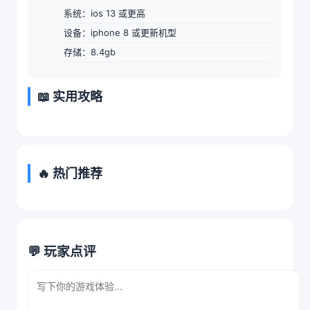
系统：ios 13 或更高
设备：iphone 8 或更新机型
存储：8.4gb
📖 实用攻略
🔥 热门推荐
💬 玩家点评