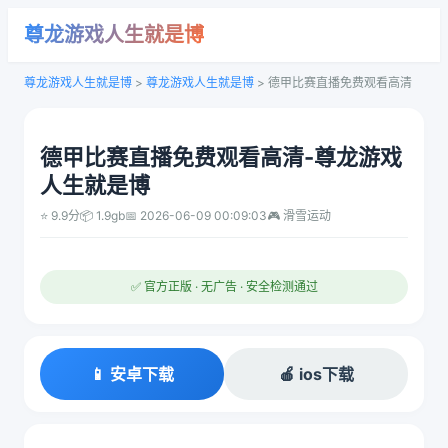
尊龙游戏人生就是博
尊龙游戏人生就是博
>
尊龙游戏人生就是博
>
德甲比赛直播免费观看高清
德甲比赛直播免费观看高清-尊龙游戏
人生就是博
⭐ 9.9分
📦 1.9gb
📅 2026-06-09 00:09:03
🎮 滑雪运动
✅ 官方正版 · 无广告 · 安全检测通过
📱 安卓下载
🍎 ios下载