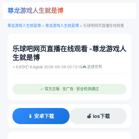
尊龙游戏人生就是博
尊龙游戏人生就是博
>
尊龙游戏人生就是博
>
乐球吧网页直播在线观看
乐球吧网页直播在线观看 -尊龙游戏人
生就是博
⭐ 6.6分
📦 6.6gb
📅 2026-06-09 00:13:18
🎮 武侠世界
✅ 官方正版 · 无广告 · 安全检测通过
📱 安卓下载
🍎 ios下载