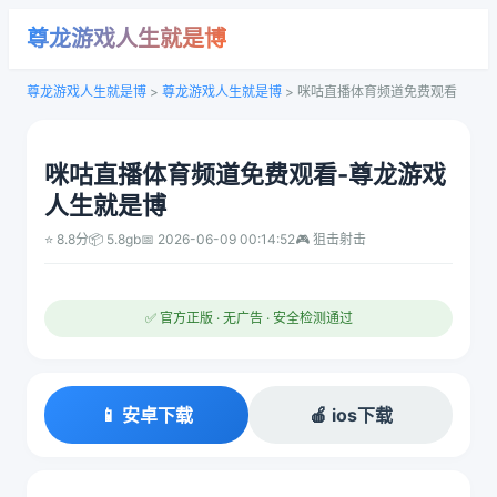
尊龙游戏人生就是博
尊龙游戏人生就是博
>
尊龙游戏人生就是博
>
咪咕直播体育频道免费观看
咪咕直播体育频道免费观看-尊龙游戏
人生就是博
⭐ 8.8分
📦 5.8gb
📅 2026-06-09 00:14:52
🎮 狙击射击
✅ 官方正版 · 无广告 · 安全检测通过
📱 安卓下载
🍎 ios下载