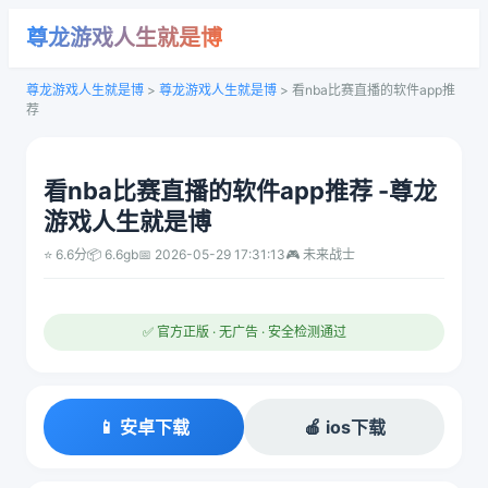
尊龙游戏人生就是博
尊龙游戏人生就是博
>
尊龙游戏人生就是博
>
看nba比赛直播的软件app推
荐
看nba比赛直播的软件app推荐 -尊龙
游戏人生就是博
⭐ 6.6分
📦 6.6gb
📅 2026-05-29 17:31:13
🎮 未来战士
✅ 官方正版 · 无广告 · 安全检测通过
📱 安卓下载
🍎 ios下载