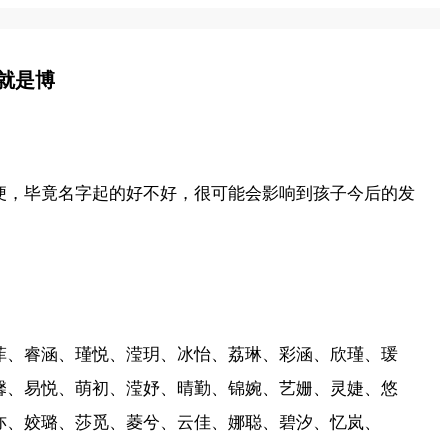
就是博
便，毕竟名字起的好不好，很可能会影响到孩子今后的发
菲、睿涵、瑾悦、滢玥、冰怡、荔琳、彩涵、欣瑾、瑗
馨、易悦、萌初、滢妤、晴勤、锦婉、艺姗、灵婕、悠
亦、姣璐、莎觅、菱兮、云佳、娜聪、碧汐、忆岚、