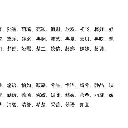
甯、熙澜、萌璐、宛颖、毓姗、欣双、初飞、桦妤、妤
姣、黛乐、婷采、冉澜、沛艺、冉夏、云贝、冉映、飘
如、梦妤、娅熙、楚兰、姣倩、龄娣、姝姝、龄璐、
静、悠语、怡如、馥淼、兮晶、惜语、婧兮、静晶、映
琦、涵婧、薇涵、琬姣、嫣澜、丝媛、蓓希、丽旋、媛
妙、清碧、清舒、希楚、采蕾、莎语、如宜