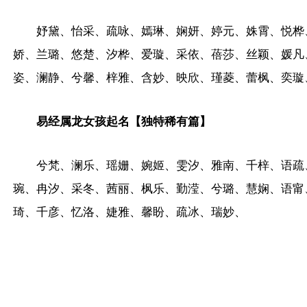
妤黛、怡采、疏咏、嫣琳、娴妍、婷元、姝霄、悦桦
娇、兰璐、悠楚、汐桦、爱璇、采依、蓓莎、丝颖、媛凡
姿、澜静、兮馨、梓雅、含妙、映欣、瑾菱、蕾枫、奕璇
易经属龙女孩起名【独特稀有篇】
兮梵、澜乐、瑶姗、婉姬、雯汐、雅南、千梓、语疏
琬、冉汐、采冬、茜丽、枫乐、勤滢、兮璐、慧娴、语甯
琦、千彦、忆洛、婕雅、馨盼、疏冰、瑞妙、