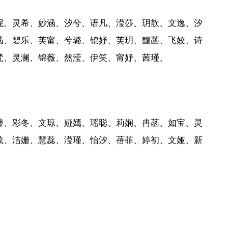
妮、灵希、妙涵、汐兮、语凡、滢莎、玥歆、文逸、汐
菡、碧乐、芙甯、兮璐、锦妤、芙玥、馥菡、飞姣、诗
梵、灵澜、锦薇、然滢、伊笑、甯妤、茜瑾、
馨、彩冬、文琼、娅嫣、瑶聪、莉娴、冉菡、如宝、灵
毓、洁姗、慧蕊、滢瑾、怡汐、蓓菲、婷初、文娅、新