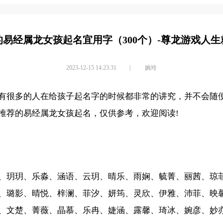
的易经属龙女孩起名宜用字（300个）-尊龙游戏人生
2023-12-15 14:23:31
|
婉玲
有很多的人在给孩子起名字的时候都非常的讲究，并不会随
推荐的易经属龙女孩起名，仅供参考，欢迎阅读!
、玥玥、乐淼、涵语、云玥、晴乐、雨娴、毓菁、丽茜、琼
、璐影、晴悦、梓澜、菲汐、妍筠、灵欣、伊雅、沛菲、映
、文楚、菁薇、晶慕、乐冉、婕涵、露馨、琦冰、婉彦、妙