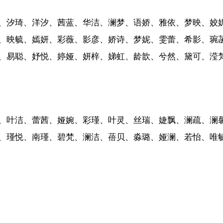
、汐琦、洋汐、茜蓝、华洁、澜梦、语娇、雅依、梦映、姣
、映毓、嫣妍、彩薇、影彦、娇诗、梦妮、雯蕾、希影、琬
、易聪、妤悦、婷娅、妍梓、娣虹、龄歆、兮然、黛可、滢
、叶洁、蕾茜、娅婉、彩瑾、叶灵、丝瑞、婕飘、澜疏、澜
、瑾悦、南瑾、碧梵、澜洁、蓓贝、淼璐、娅澜、若怡、唯