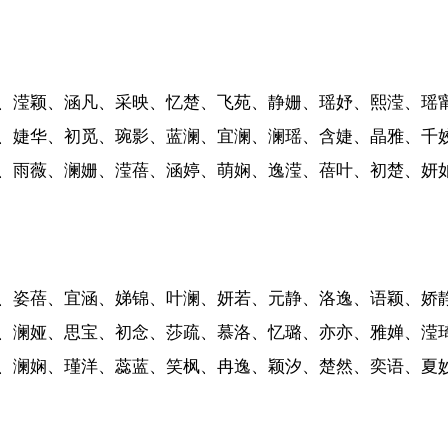
、滢颖、涵凡、采映、忆楚、飞苑、静姗、瑶妤、熙滢、瑶
、婕华、初觅、琬影、蓝澜、宜澜、澜瑶、含婕、晶雅、千
、雨薇、澜姗、滢蓓、涵婷、萌娴、逸滢、蓓叶、初楚、妍
、姿蓓、宜涵、娣锦、叶澜、妍若、元静、洛逸、语颖、娇
、澜娅、思宝、初念、莎疏、慕洛、忆璐、亦亦、雅婵、滢
、澜娴、瑾洋、蕊蓝、笑枫、冉逸、颖汐、楚然、奕语、夏