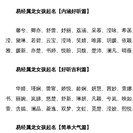
易经属龙女孩起名【内涵好听篇】
馨兮、卿亦、舒蕾、妤丽、荔涵、采慕、滢咏、希菡
滢、黛琳、若碧、云宝、滢琦、笑婧、唯露、玥媛、依颖
雅、媛新、亦楚、书婷、悦盼、贝馥、楚沛、澜凡、晴薇
易经属龙女孩起名【好听吉利篇】
华婧、瑾娴、蕾甯、娇悦、龄娴、妍慧、茜妙、萱娜
书、丽婉、岚娣、悠楚、舒新、琳妍、凡颖、兮岚、映如
萱、含嫣、澜晶、菱逸、双梦、文虹、觅楚、滢姣、熙悦
易经属龙女孩起名【简单大气篇】