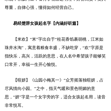
尊重，自律心强，懂得如何经营自己。
易经楚辞女孩起名字【内涵好听篇】
【米欢】“米”字出自于“桂花香馅裹胡桃，江米如
珠井水淘”，寓意着粮食丰盛，不缺吃穿，“欢”字原是
指快乐，高兴，活跃的意思，在人名中希望孩子能够笑
口常开，幸福一生开心愉悦。
【暄妍】《山园小梅其一》“众芳摇落独暄妍，占
尽风情向小园。”之中，指天气暖和景色明媚的意
思，“妍”字是一个女字旁的字，适合女孩起名用，读音
非常悦耳。