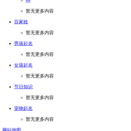
狗
暂无更多内容
百家姓
暂无更多内容
男孩起名
暂无更多内容
女孩起名
暂无更多内容
节日知识
暂无更多内容
宠物起名
暂无更多内容
网站地图