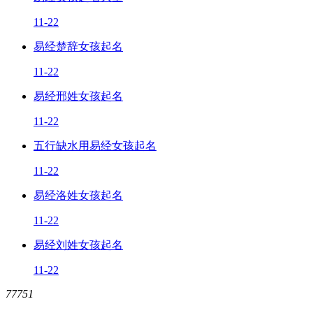
11-22
易经楚辞女孩起名
11-22
易经邢姓女孩起名
11-22
五行缺水用易经女孩起名
11-22
易经洛姓女孩起名
11-22
易经刘姓女孩起名
11-22
77751