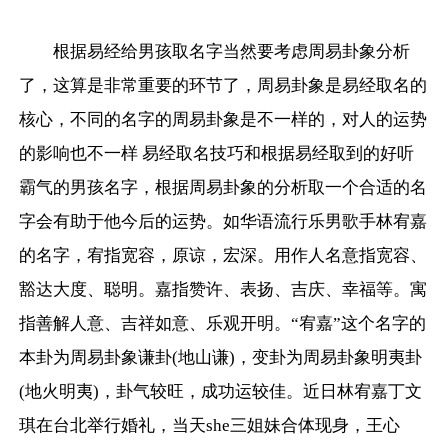
根据易经给男孩取名字当然要考虑周易卦象分析
了，这算是非常重要的环节了，周易卦象是易经取名的
核心，不同的名字的周易卦象是不一样的，对人的运势
的影响也不一样 易经取名技巧和根据易经取到的好听
霸气的男孩名字，根据周易卦象的分析取一个合适的名
字会有助于他今后的运势。如华语流行乐男歌手林宥嘉
的名字，宥指宽容，原谅，宏深。用作人名意指宽容、
豁达大度、聪明。嘉指赞许、表扬、吉庆、幸福等。寓
指善解人意、吉祥如意、乐观开明。“宥嘉”这个名字的
本卦为周易卦象谦卦(地山谦)，变卦为周易卦象明夷卦
(地火明夷)，卦气较旺，成功运较佳。近日林宥嘉丁文
琪在台北举行婚礼，当天she三姐妹合体现身，王心