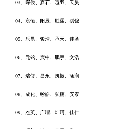
03、晖俊、嘉石、暄羽、天昊
04、宸恒、阳辰、胜霈、骐锦
05、乐昆、骏浩、承天、佳圣
06、元铭、震中、鹏宇、文浩
07、瑞修、昌永、凯振、涵润
08、成化、翰皓、弘楠、安泰
09、杰英、广曜、灿珂、佳仁