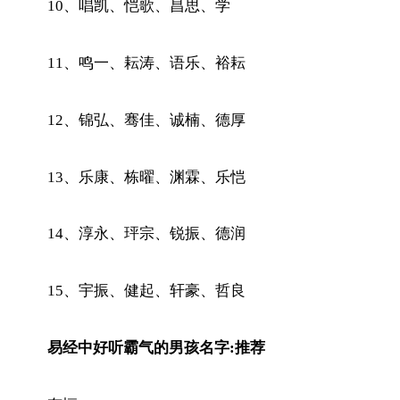
10、唱凯、恺歌、昌思、学
11、鸣一、耘涛、语乐、裕耘
12、锦弘、骞佳、诚楠、德厚
13、乐康、栋曜、渊霖、乐恺
14、淳永、玶宗、锐振、德润
15、宇振、健起、轩豪、哲良
易经中好听霸气的男孩名字:推荐