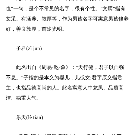
也”一句，是个不常见的名字，很有个性。"文炳”指有
文采、有涵养、敦厚等，作为男孩名字可寓意男孩修养
好，善良敦厚，前途光明。
子君(zǐ jūn)
此名出自《周易·乾·象》："天行健，君子以自强
不息。”子指的是本义为婴儿，儿或女;君字原义指君
主，也指品德高尚的人。此名寓意人中龙凤、品质高
洁、稳重大气。
乐天(lè tiān)