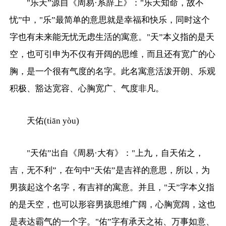
"乐天”源自《周易·系辞上》："乐天知命，故不
忧”中，"乐”最简单的意思就是幸福和快乐，同时这个
字也有未来能无忧无虑生活的寓意。"天”本义指的是天
空，也可引申为不仅有开阔的思维，而且还有宽广的心
胸，是一个很有气度的名字。此名寓意活泼开朗、乐观
积极、豁达宽容、心胸宽广、气度非凡。
天佑(tiān yòu)
"天佑”出自《周易·大有》："上九，自天佑之，
吉，无不利”，在句中"天佑”是吉祥的意思，所以，为
男孩起这个名字，有吉祥的寓意。并且，"天”字本义指
的是天空，也可以形容男孩思维广阔，心胸宽阔，这也
是表达霸气的一个字。"佑”字有承天之祐、万事如意、