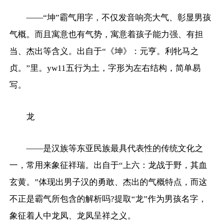
——“坤”霸气用字，不仅发音响亮大气、彰显男孩
气概。而且寓意也有气势，寓意着孩子能力强、有担
当、杰出等含义。出自于“《坤》：元亨。利牝马之
贞。”里。yw11五行为土，字形为左右结构，简单易
写。
龙
——是汉族等东亚民族最具代表性的传统文化之
一，常用来象征祥瑞。出自于“上六：龙战于野，其血
玄黄。”体现出男子汉的勇敢、杰出的气概特点，而这
不正是霸气所包含的解析吗?提取“龙”作为男孩名字，
象征着人中龙凤、龙凤呈祥之义。