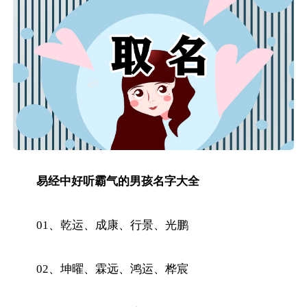
易经中好听霸气的男孩名字大全
01、乾运、成康、行景、光鹏
02、坤曜、霖远、鸿运、桦宸