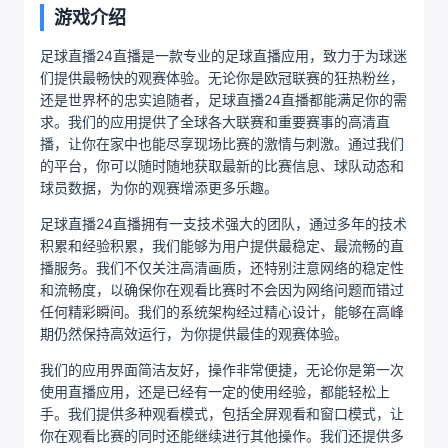
游戏介绍
足球直播24直播是一款专业的足球直播应用，致力于为球迷
们提供最畅快的观赛体验。无论你是欧冠联赛的狂热粉丝，
还是世界杯的忠实追随者，足球直播24直播都能满足你的需
求。我们的应用提供了全球各大联赛和重要赛事的高清直
播，让你在家中也能尽享现场比赛的激情与刺激。通过我们
的平台，你可以随时随地获取最新的比赛信息、球队动态和
球员数据，为你的观赛增添更多乐趣。
足球直播24直播拥有一支技术强大的团队，通过多年的技术
积累和经验积累，我们能够为用户提供最稳定、最流畅的直
播服务。我们不仅关注高清画质，还特别注意网络的稳定性
和流畅度，以确保你在观看比赛时不会因为网络问题而错过
任何精彩瞬间。我们的系统架构经过精心设计，能够在高峰
期仍然保持高效运行，为你提供最佳的观赛体验。
我们的应用界面简洁友好，操作非常便捷，无论你是第一次
使用直播应用，还是已经有一定的使用经验，都能轻松上
手。我们提供多种观看模式，包括全屏观看和窗口模式，让
你在观看比赛的同时还能继续进行其他操作。我们还提供多