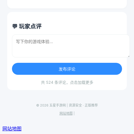
💬 玩家点评
发布评论
共 524 条评论，点击加载更多
© 2026 五星手游网 | 资源安全 · 正版推荐
网站地图
|
网站地图