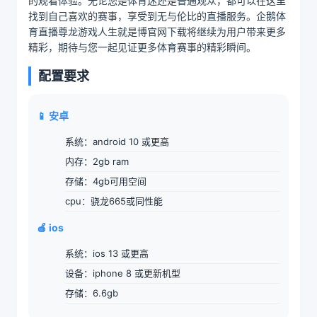
的观看体验。无论您是体育迷还是普通观众，都可以在这里
找到自己喜欢的赛事，享受到无与伦比的直播服务。企鹅体
育直播尊龙游戏人生就是博官网下载将继续为用户带来更多
精彩，期待与您一起见证更多体育赛事的精彩瞬间。
配置要求
📱 安卓
系统：android 10 或更高
内存：2gb ram
存储：4gb可用空间
cpu：骁龙665或同性能
🍎 ios
系统：ios 13 或更高
设备：iphone 8 或更新机型
存储：6.6gb