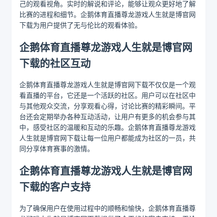
己的观看视角。实时的解说和评论，能够让观众更好地了解
比赛的进程和细节。企鹅体育直播尊龙游戏人生就是博官网
下载为用户提供了无与伦比的观看体验。
企鹅体育直播尊龙游戏人生就是博官网
下载的社区互动
企鹅体育直播尊龙游戏人生就是博官网下载不仅仅是一个观
看直播的平台，它还是一个活跃的社区。用户可以在社区中
与其他观众交流，分享观看心得，讨论比赛的精彩瞬间。平
台还会定期举办各种互动活动，让用户有更多的机会参与其
中，感受社区的温暖和互动的乐趣。企鹅体育直播尊龙游戏
人生就是博官网下载让每一位用户都能成为社区的一员，共
同分享体育赛事的激情。
企鹅体育直播尊龙游戏人生就是博官网
下载的客户支持
为了确保用户在使用过程中的顺畅和愉快，企鹅体育直播尊