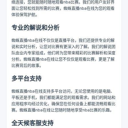
络连接，您就能随时随地观看nba比赛。我们的用户友好界
面让您轻松找到所需的比赛，蜘蛛直播nba在线为您的观看
体验保驾护航。
专业的解说和分析
蜘蛛直播nba在线不仅仅是直播平台，我们还提供专业的解
说和实时分析，让您对比赛有更深入的了解。我们的解说团
队由业内专家组成，他们将为您带来精彩的比赛解析和深度
分析。蜘蛛直播nba在线让您不仅仅是观看比赛，更是了解
比赛背后的故事。
多平台支持
蜘蛛直播nba在线支持多平台访问，无论您使用的是电脑、
平板还是手机，我们都能满足您的观看需求。我们的网站和
应用程序均经过优化，确保您在任何设备上都能流畅观看比
赛。蜘蛛直播nba在线让您随时随地享受nba比赛的乐趣。
全天候客服支持