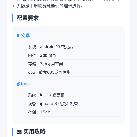
间无疑是中甲联赛球迷们的理想选择。
配置要求
📱 安卓
系统：android 10 或更高
内存：2gb ram
存储：7gb可用空间
cpu：骁龙665或同性能
🍎 ios
系统：ios 13 或更高
设备：iphone 8 或更新机型
存储：1.5gb
📖 实用攻略