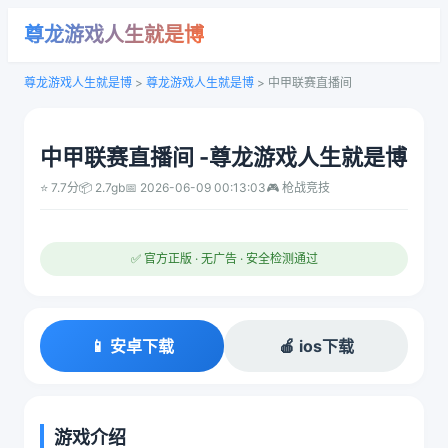
尊龙游戏人生就是博
尊龙游戏人生就是博
>
尊龙游戏人生就是博
>
中甲联赛直播间
中甲联赛直播间 -尊龙游戏人生就是博
⭐ 7.7分
📦 2.7gb
📅 2026-06-09 00:13:03
🎮 枪战竞技
✅ 官方正版 · 无广告 · 安全检测通过
📱 安卓下载
🍎 ios下载
游戏介绍