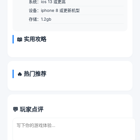
系统：ios 13 或更高
设备：iphone 8 或更新机型
存储：1.2gb
📖 实用攻略
🔥 热门推荐
💬 玩家点评