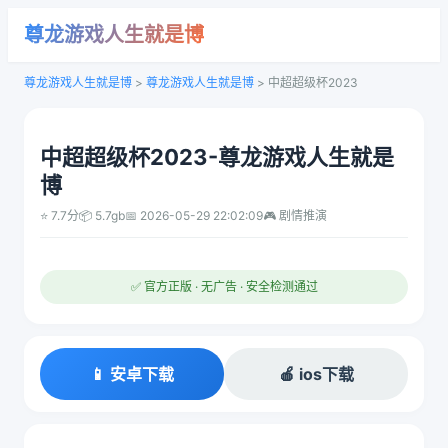
尊龙游戏人生就是博
尊龙游戏人生就是博
>
尊龙游戏人生就是博
>
中超超级杯2023
中超超级杯2023-尊龙游戏人生就是
博
⭐ 7.7分
📦 5.7gb
📅 2026-05-29 22:02:09
🎮 剧情推演
✅ 官方正版 · 无广告 · 安全检测通过
📱 安卓下载
🍎 ios下载