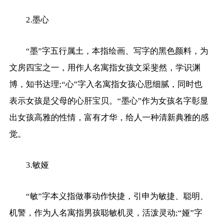
2.墨心
“墨”字五行属土，本指绘画、写字的黑色颜料，为
文房四宝之一，用作人名寓指女孩文采斐然，学识渊
博，知书达理;“心”字入名寓指女孩心思细腻，同时也
表示女孩是父母的心肝宝贝。“墨心”作为女孩名字彰显
出女孩高雅的性情，富有才华，给人一种清新典雅的感
觉。
3.敏娅
“敏”字本义指做事动作快捷，引申为敏捷、聪明、
机警，作为人名寓指男孩聪敏机灵，活泼灵动;“娅”字