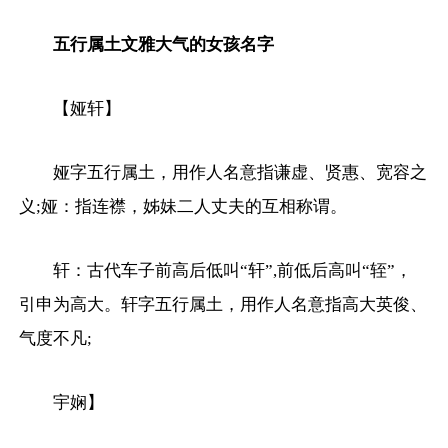
五行属土文雅大气的女孩名字
【娅轩】
娅字五行属土，用作人名意指谦虚、贤惠、宽容之
义;娅：指连襟，姊妹二人丈夫的互相称谓。
轩：古代车子前高后低叫“轩”,前低后高叫“轾”，
引申为高大。轩字五行属土，用作人名意指高大英俊、
气度不凡;
宇娴】