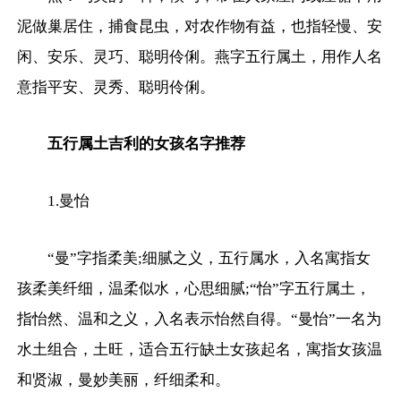
泥做巢居住，捕食昆虫，对农作物有益，也指轻慢、安
闲、安乐、灵巧、聪明伶俐。燕字五行属土，用作人名
意指平安、灵秀、聪明伶俐。
五行属土吉利的女孩名字推荐
1.曼怡
“曼”字指柔美;细腻之义，五行属水，入名寓指女
孩柔美纤细，温柔似水，心思细腻;“怡”字五行属土，
指怡然、温和之义，入名表示怡然自得。“曼怡”一名为
水土组合，土旺，适合五行缺土女孩起名，寓指女孩温
和贤淑，曼妙美丽，纤细柔和。