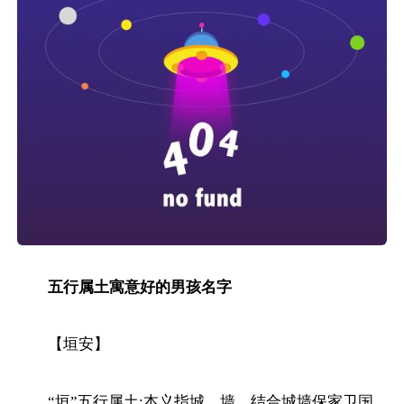
五行属土寓意好的男孩名字
【垣安】
“垣”五行属土;本义指城、墙，结合城墙保家卫国