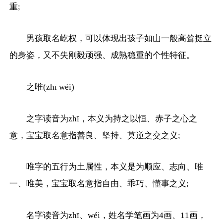
重;
男孩取名屹权，可以体现出孩子如山一般高耸挺立
的身姿，又不失刚毅顽强、成熟稳重的个性特征。
之唯(zhī wéi)
之字读音为zhī，本义为持之以恒、赤子之心之
意，宝宝取名意指善良、坚持、莫逆之交之义;
唯字的五行为土属性，本义是为顺应、志向、唯
一、唯美，宝宝取名意指自由、乖巧、懂事之义;
名字读音为zhī、wéi，姓名学笔画为4画、11画，