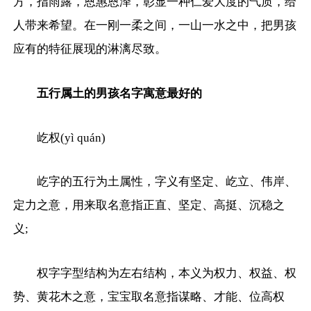
方，指雨露，恩惠恩泽，彰显一种仁爱大度的气质，给
人带来希望。在一刚一柔之间，一山一水之中，把男孩
应有的特征展现的淋漓尽致。
五行属土的男孩名字寓意最好的
屹权(yì quán)
屹字的五行为土属性，字义有坚定、屹立、伟岸、
定力之意，用来取名意指正直、坚定、高挺、沉稳之
义;
权字字型结构为左右结构，本义为权力、权益、权
势、黄花木之意，宝宝取名意指谋略、才能、位高权