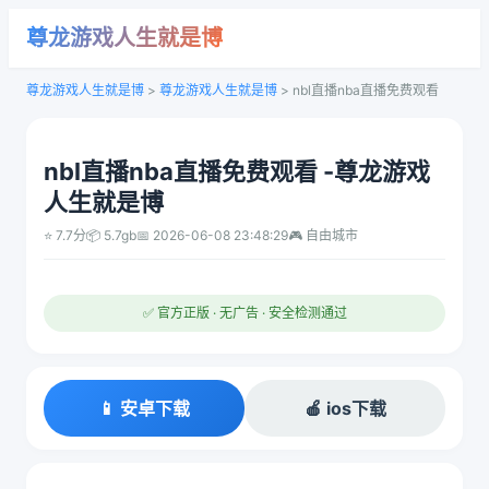
尊龙游戏人生就是博
尊龙游戏人生就是博
>
尊龙游戏人生就是博
>
nbl直播nba直播免费观看
nbl直播nba直播免费观看 -尊龙游戏
人生就是博
⭐ 7.7分
📦 5.7gb
📅 2026-06-08 23:48:29
🎮 自由城市
✅ 官方正版 · 无广告 · 安全检测通过
📱 安卓下载
🍎 ios下载