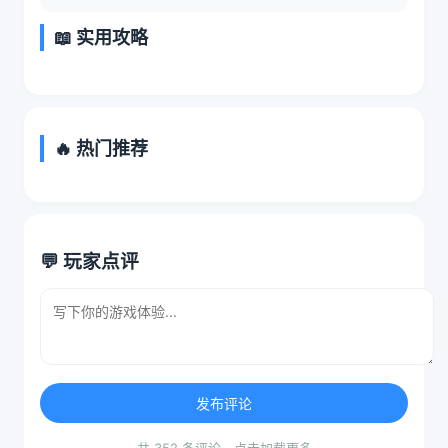
📖 实用攻略
🔥 热门推荐
💬 玩家点评
发布评论