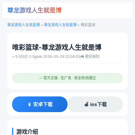
尊龙游戏人生就是博
尊龙游戏人生就是博
>
尊龙游戏人生就是博
>
唯彩篮球
唯彩篮球-尊龙游戏人生就是博
⭐ 5.5分
📦 3.5gb
📅 2026-05-29 22:06:53
🎮 星际探险
✅ 官方正版 · 无广告 · 安全检测通过
📱 安卓下载
🍎 ios下载
游戏介绍