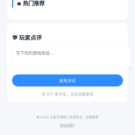
🔥 热门推荐
💬 玩家点评
发布评论
共 977 条评论，点击加载更多
© 2026 五星手游网 | 资源安全 · 正版推荐
网站地图
|