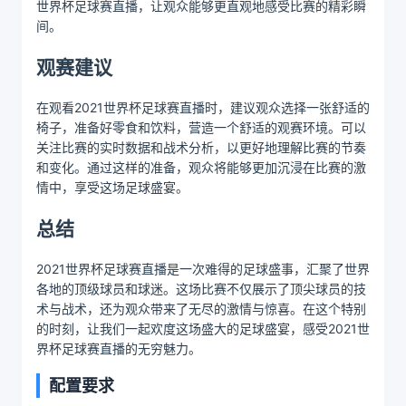
世界杯足球赛直播，让观众能够更直观地感受比赛的精彩瞬
间。
观赛建议
在观看2021世界杯足球赛直播时，建议观众选择一张舒适的
椅子，准备好零食和饮料，营造一个舒适的观赛环境。可以
关注比赛的实时数据和战术分析，以更好地理解比赛的节奏
和变化。通过这样的准备，观众将能够更加沉浸在比赛的激
情中，享受这场足球盛宴。
总结
2021世界杯足球赛直播是一次难得的足球盛事，汇聚了世界
各地的顶级球员和球迷。这场比赛不仅展示了顶尖球员的技
术与战术，还为观众带来了无尽的激情与惊喜。在这个特别
的时刻，让我们一起欢度这场盛大的足球盛宴，感受2021世
界杯足球赛直播的无穷魅力。
配置要求