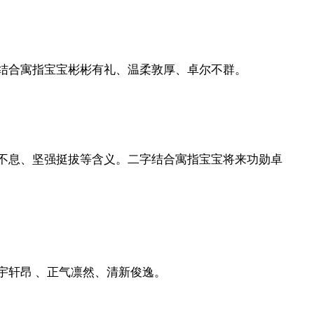
结合寓指宝宝彬彬有礼、温柔敦厚、卓尔不群。
不息、坚强挺拔等含义。二字结合寓指宝宝将来功勋卓
宇轩昂 、正气凛然、清新俊逸。