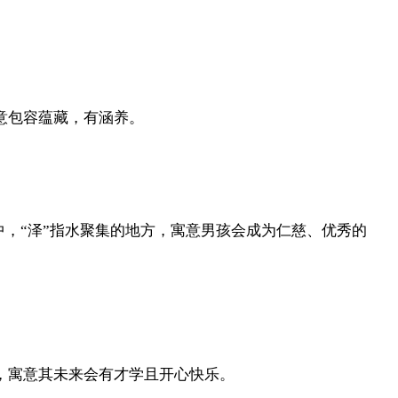
寓意包容蕴藏，有涵养。
中，“泽”指水聚集的地方，寓意男孩会成为仁慈、优秀的
孩，寓意其未来会有才学且开心快乐。