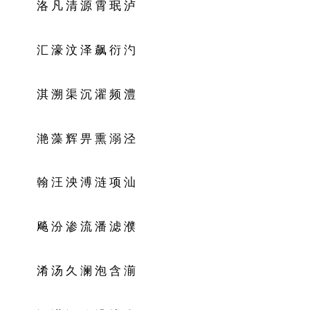
洛 凡 清 源 霄 珉 泸
汇 濠 汶 泽 飙 衍 汋
淇 溯 渠 沉 濯 频 澧
滟 藻 辉 畀 熏 溺 泾
翰 汪 泱 溥 涟 项 汕
飚 汾 渗 流 潘 滤 濮
淆 汤 久 澜 泡 含 湔