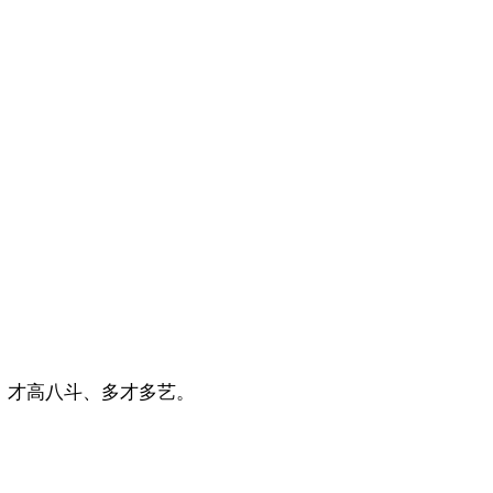
。
、才高八斗、多才多艺。