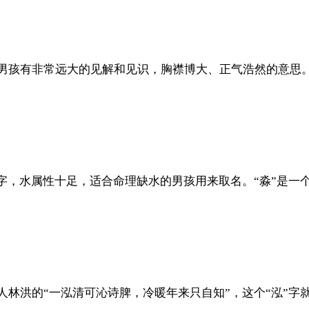
表男孩有非常远大的见解和见识，胸襟博大、正气浩然的意思
的字，水属性十足，适合命理缺水的男孩用来取名。“淼”是
人林洪的“一泓清可沁诗脾，冷暖年来只自知”，这个“泓”字