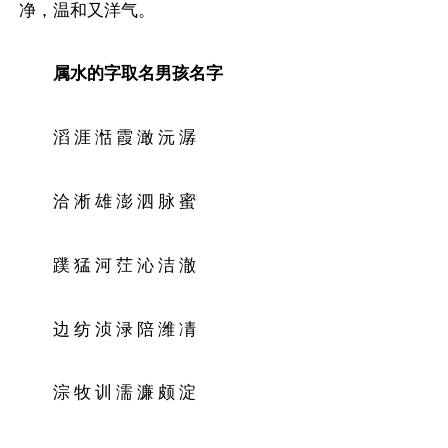
净，温和又洋气。
属水的字取名男孩名字
滔 涯 湉 霞 澉 沅 潺
洽 淅 雄 澎 泗 脉 蜜
蹼 猛 河 茳 沁 洁 澈
边 纺 浈 渌 陪 潍 凊
淙 牧 训 濡 濂 颇 淀