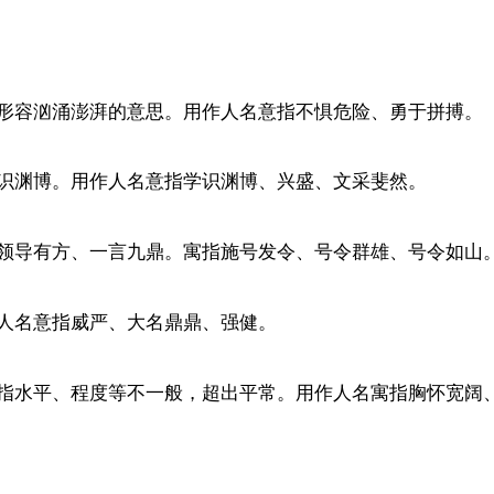
形容汹涌澎湃的意思。用作人名意指不惧危险、勇于拼搏。
识渊博。用作人名意指学识渊博、兴盛、文采斐然。
领导有方、一言九鼎。寓指施号发令、号令群雄、号令如山
人名意指威严、大名鼎鼎、强健。
指水平、程度等不一般，超出平常。用作人名寓指胸怀宽阔