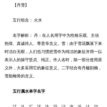
【丹雪】
五行组合： 火水
名字解析： 丹：在人名用字中为性格乐观、主动
热情、真诚待人、尊贵等含义。雪：由于雪花飘落下来
时洁白无暇，人们也习惯把雪作为纯洁的象征并用一以
表示人的操守坚贞、纯正。作人名时，除一部分使用原
义外，大多采用它的象征意义。二字结合有丹楹刻桷，
雪胎梅骨的含义。
五行属水单字名字
汀、汃、汇、汉、氿、氾、汈、汷、汑、汢、汋、