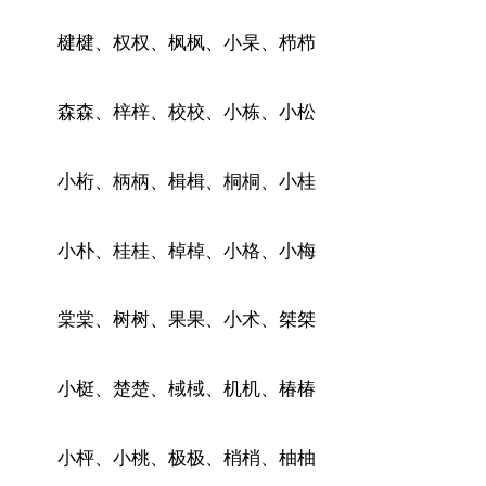
楗楗、权权、枫枫、小杲、栉栉
森森、梓梓、校校、小栋、小松
小桁、柄柄、楫楫、桐桐、小桂
小朴、桂桂、棹棹、小格、小梅
棠棠、树树、果果、小术、桀桀
小梃、楚楚、棫棫、机机、椿椿
小枰、小桃、极极、梢梢、柚柚