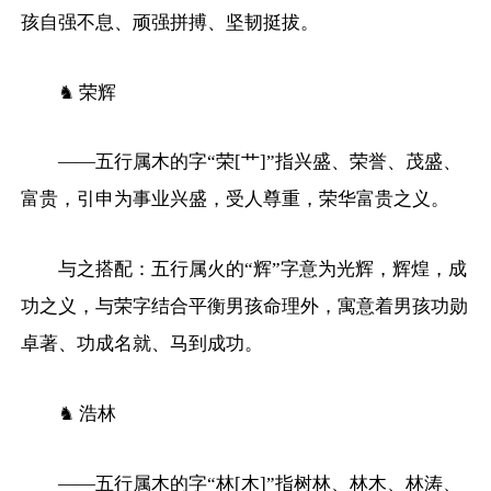
孩自强不息、顽强拼搏、坚韧挺拔。
♞ 荣辉
——五行属木的字“荣[艹]”指兴盛、荣誉、茂盛、
富贵，引申为事业兴盛，受人尊重，荣华富贵之义。
与之搭配：五行属火的“辉”字意为光辉，辉煌，成
功之义，与荣字结合平衡男孩命理外，寓意着男孩功勋
卓著、功成名就、马到成功。
♞ 浩林
——五行属木的字“林[木]”指树林、林木、林涛、