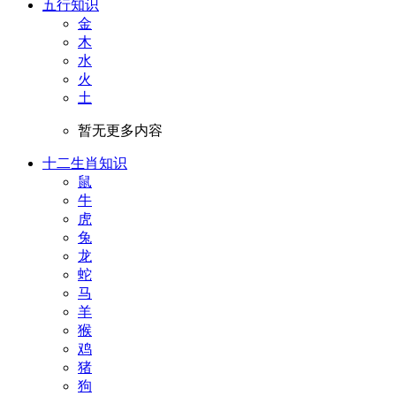
五行知识
金
木
水
火
土
暂无更多内容
十二生肖知识
鼠
牛
虎
兔
龙
蛇
马
羊
猴
鸡
猪
狗