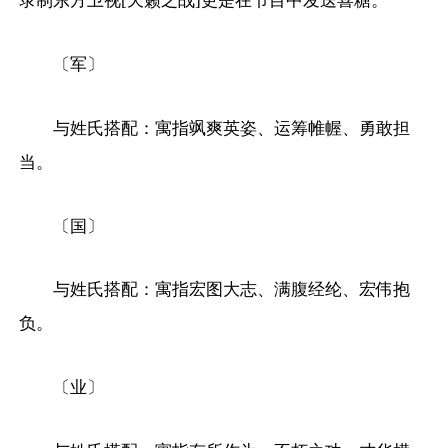
录制东方卫视[天籁之战]更是在节目中发送喜糖。
〔军〕
与姓氏搭配：寓指飒爽英姿、运筹帷幄、勇敢担
当。
〔国〕
与姓氏搭配：寓指宏图大志、满腹经纶、宏伟抱
负。
〔业〕