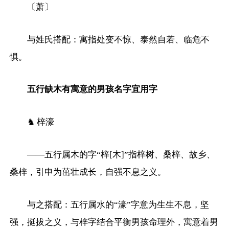
〔萧〕
与姓氏搭配：寓指处变不惊、泰然自若、临危不
惧。
五行缺木有寓意的男孩名字宜用字
♞ 梓濠
——五行属木的字“梓[木]”指梓树、桑梓、故乡、
桑梓，引申为茁壮成长，自强不息之义。
与之搭配：五行属水的“濠”字意为生生不息，坚
强，挺拔之义，与梓字结合平衡男孩命理外，寓意着男