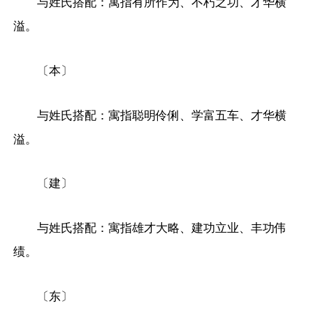
与姓氏搭配：寓指有所作为、不朽之功、才华横
溢。
〔本〕
与姓氏搭配：寓指聪明伶俐、学富五车、才华横
溢。
〔建〕
与姓氏搭配：寓指雄才大略、建功立业、丰功伟
绩。
〔东〕