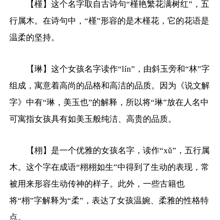
【槿】这个名字取自古诗句“槿艳繁花满树红”，五
行属木。在诗句中，“槿”形容的是木槿花，它的花语是
温柔的坚持。
【琳】这个女孩名字读作“lín”，由斜玉旁和“林”字
组成，寓意着高尚的品格和高洁的品质。因为《说文解
字》中有“琳，美玉也”的解释，所以将“琳”放在人名中
可寓指女孩具有如美玉般纯洁、高贵的品质。
【栩】是一个优雅的女孩名字，读作“xǔ”，五行属
木。这个字在成语“栩栩如生”中得到了生动的表现，常
被用来形容生动传神的样子。此外，一些古籍也
将“栩”字解释为“柔”，表达了女孩温婉、柔雅的性格特
点。