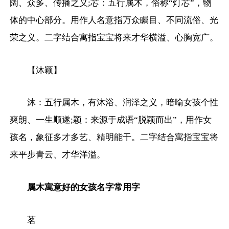
阔、众多、传播之义;芯：五行属木，俗称“灯芯”，物
体的中心部分。用作人名意指万众瞩目、不同流俗、光
荣之义。二字结合寓指宝宝将来才华横溢、心胸宽广。
【沐颖】
沐：五行属木，有沐浴、润泽之义，暗喻女孩个性
爽朗、一生顺遂;颖：来源于成语“脱颖而出”，用作女
孩名，象征多才多艺、精明能干。二字结合寓指宝宝将
来平步青云、才华洋溢。
属木寓意好的女孩名字常用字
茗