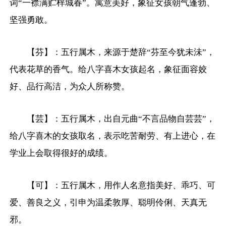
词“一襟满贮梓城春”。寓意美好，象征女孩朝气蓬勃、
坚强勇敢。
【芬】：五行属木，来源于楚辞“芬至今犹未沬”，
代表花草的香气。给八字喜木女孩起名，象征面容姣
好、品行高洁，为众人所称赞。
【芸】：五行属木，出自元曲“不言品物自芸芸”，
给八字喜木的女孩取名，表示吃苦耐劳、有上进心，在
学业上会取得很好的成绩。
【可】：五行属木，用作人名意指美好、乖巧、可
爱、善良之义，引申为温柔敦厚、聪明伶俐、天真无
邪。