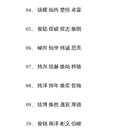
04、 炀耀 灿尚 楚恒 卓霖
05、 俊聪 煜硕 煜志 焕朗
06、 峻尚 灿华 炜诚 思亮
07、 炜兴 炫赫 焕灿 梓骆
08、 炜泽 炜年 焕奕 哲翰
09、 炫博 焕然 晟宸 厚德
10、 俊锦 南泽 彬义 伯峻