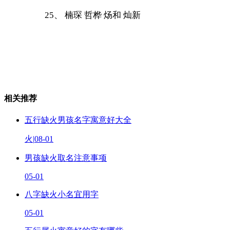
25、 楠琛 哲桦 炀和 灿新
相关推荐
五行缺火男孩名字寓意好大全
火
|
08-01
男孩缺火取名注意事项
05-01
八字缺火小名宜用字
05-01