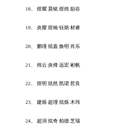
18、 煜耀 晨铭 煜炜 励谷
19、 炎耀 煜翰 钰炳 材睿
20、 鹏瑾 炫嘉 焕明 肖乐
21、 炜云 炎烽 远宏 彬帆
22、 煜明 炫然 凯珺 哲良
23、 建烁 超瑾 炫烁 木玮
24、 超润 炫奇 柏德 芝瑞