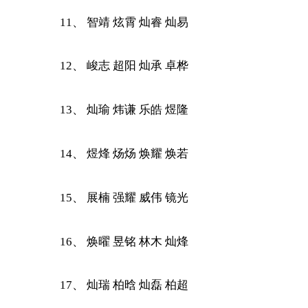
11、 智靖 炫霄 灿睿 灿易
12、 峻志 超阳 灿承 卓桦
13、 灿瑜 炜谦 乐皓 煜隆
14、 煜烽 炀炀 焕耀 焕若
15、 展楠 强耀 威伟 镜光
16、 焕曜 昱铭 林木 灿烽
17、 灿瑞 柏晗 灿磊 柏超