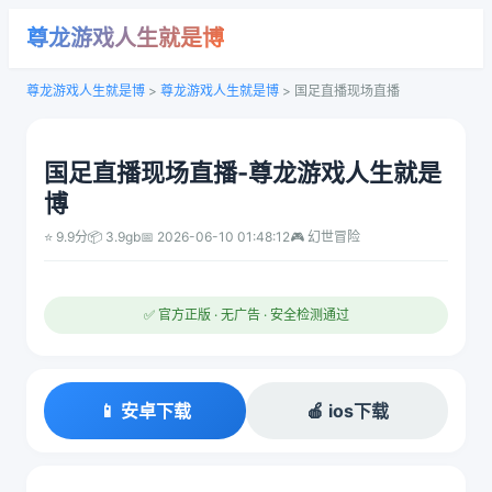
尊龙游戏人生就是博
尊龙游戏人生就是博
>
尊龙游戏人生就是博
>
国足直播现场直播
国足直播现场直播-尊龙游戏人生就是
博
⭐ 9.9分
📦 3.9gb
📅 2026-06-10 01:48:12
🎮 幻世冒险
✅ 官方正版 · 无广告 · 安全检测通过
📱 安卓下载
🍎 ios下载