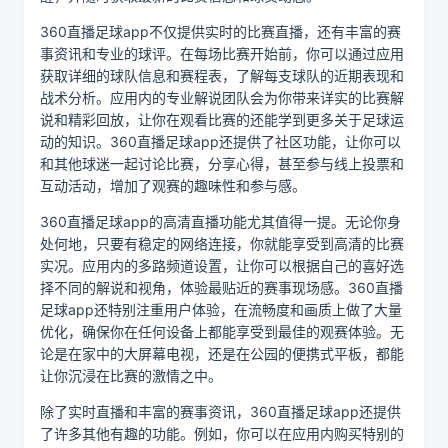
360直播足球app不仅提供实时的比赛直播，还有丰富的赛
事资讯和专业的球评。在每场比赛开始前，你可以通过应用
获取详细的球队信息和赛程表，了解每支球队的近期表现和
战术分析。应用内的专业解说团队会为你带来详实的比赛解
说和精彩回放，让你在观看比赛的还能学到更多关于足球运
动的知识。360直播足球app还提供了社区功能，让你可以
和其他球迷一起讨论比赛，分享心得，甚至参与线上投票和
互动活动，增加了观赛的趣味性和参与感。
360直播足球app的高清直播功能尤其值得一提。无论你身
处何地，只要有稳定的网络连接，你就能享受到高清的比赛
实况。应用内的多路频道设置，让你可以根据自己的喜好选
择不同的解说和视角，体验最贴近的赛事现场感。360直播
足球app还特别注重用户体验，在流畅度和画质上做了大量
优化，确保你在任何设备上都能享受到最佳的观赛体验。无
论是在家中的大屏幕电视，还是在公园的便携式平板，都能
让你沉浸在比赛的激情之中。
除了实时直播和丰富的赛事资讯，360直播足球app还提供
了许多其他有趣的功能。例如，你可以在应用内购买特别的