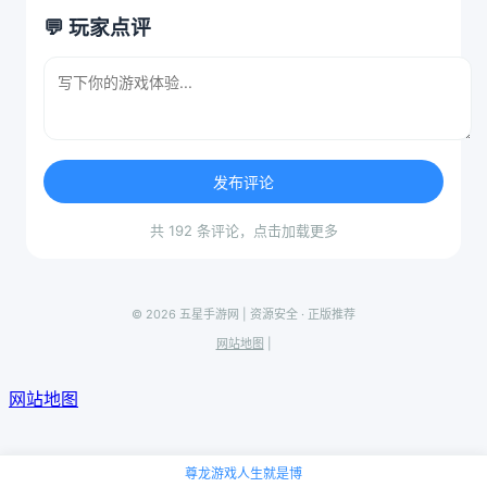
💬 玩家点评
发布评论
共 192 条评论，点击加载更多
© 2026 五星手游网 | 资源安全 · 正版推荐
网站地图
|
网站地图
尊龙游戏人生就是博