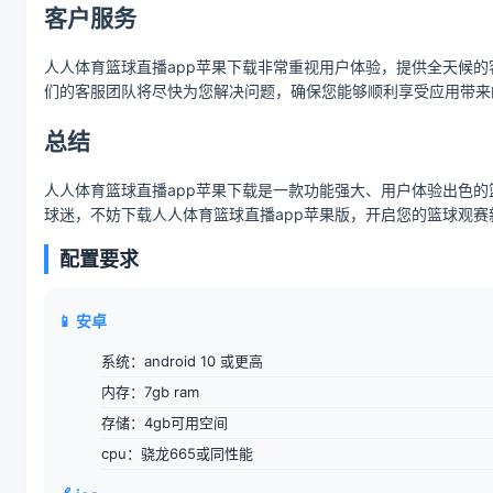
客户服务
人人体育篮球直播app苹果下载非常重视用户体验，提供全天候
们的客服团队将尽快为您解决问题，确保您能够顺利享受应用带来
总结
人人体育篮球直播app苹果下载是一款功能强大、用户体验出色
球迷，不妨下载人人体育篮球直播app苹果版，开启您的篮球观赛
配置要求
📱 安卓
系统：android 10 或更高
内存：7gb ram
存储：4gb可用空间
cpu：骁龙665或同性能