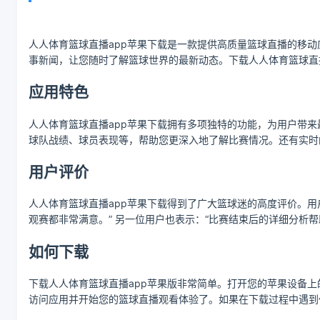
人人体育篮球直播app苹果下载是一款提供高质量篮球直播的移
事新闻，让您随时了解篮球世界的最新动态。下载人人体育篮球直
应用特色
人人体育篮球直播app苹果下载拥有多项独特的功能，为用户带
球队战绩、球员表现等，帮助您更深入地了解比赛情况。还有实时
用户评价
人人体育篮球直播app苹果下载得到了广大篮球迷的高度评价。
观赛都非常满意。” 另一位用户也表示：“比赛结束后的详细分析
如何下载
下载人人体育篮球直播app苹果版非常简单。打开您的苹果设备上的
访问应用并开始您的篮球直播观看体验了。如果在下载过程中遇到