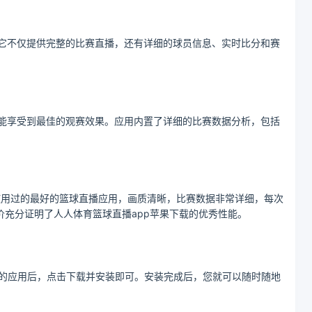
。它不仅提供完整的比赛直播，还有详细的球员信息、实时比分和赛
都能享受到最佳的观赛效果。应用内置了详细的比赛数据分析，包括
使用过的最好的篮球直播应用，画质清晰，比赛数据非常详细，每次
价充分证明了人人体育篮球直播app苹果下载的优秀性能。
到正确的应用后，点击下载并安装即可。安装完成后，您就可以随时随地