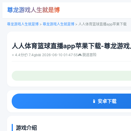
尊龙游戏人生就是博
尊龙游戏人生就是博
>
尊龙游戏人生就是博
>
人人体育篮球直播app苹果下载
人人体育篮球直播app苹果下载-尊龙游
⭐ 4.4分
📦 7.4gb
📅 2026-06-10 01:47:55
🎮 脱逃冒险
📱 安卓下载
游戏介绍