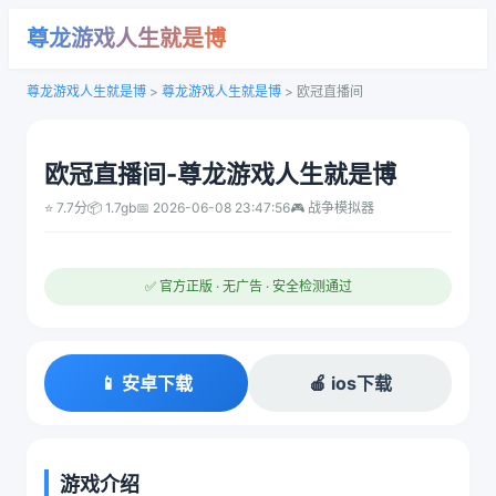
尊龙游戏人生就是博
尊龙游戏人生就是博
>
尊龙游戏人生就是博
>
欧冠直播间
欧冠直播间-尊龙游戏人生就是博
⭐ 7.7分
📦 1.7gb
📅 2026-06-08 23:47:56
🎮 战争模拟器
✅ 官方正版 · 无广告 · 安全检测通过
📱 安卓下载
🍎 ios下载
游戏介绍