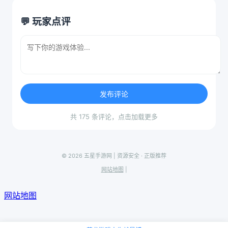
💬 玩家点评
发布评论
共 175 条评论，点击加载更多
© 2026 五星手游网 | 资源安全 · 正版推荐
网站地图
|
网站地图