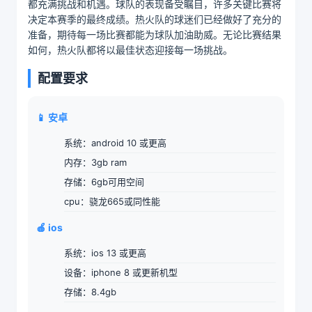
都充满挑战和机遇。球队的表现备受瞩目，许多关键比赛将
决定本赛季的最终成绩。热火队的球迷们已经做好了充分的
准备，期待每一场比赛都能为球队加油助威。无论比赛结果
如何，热火队都将以最佳状态迎接每一场挑战。
配置要求
📱 安卓
系统：android 10 或更高
内存：3gb ram
存储：6gb可用空间
cpu：骁龙665或同性能
🍎 ios
系统：ios 13 或更高
设备：iphone 8 或更新机型
存储：8.4gb