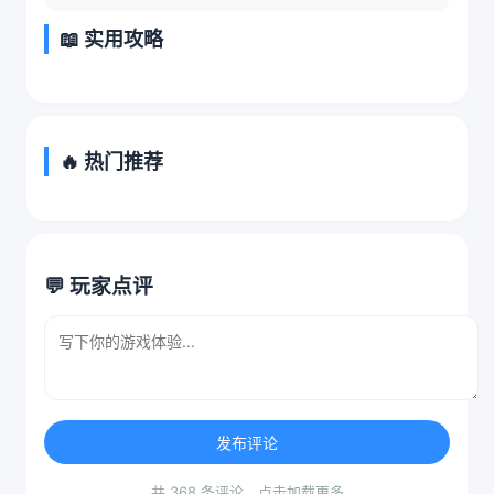
📖 实用攻略
🔥 热门推荐
💬 玩家点评
发布评论
共 368 条评论，点击加载更多