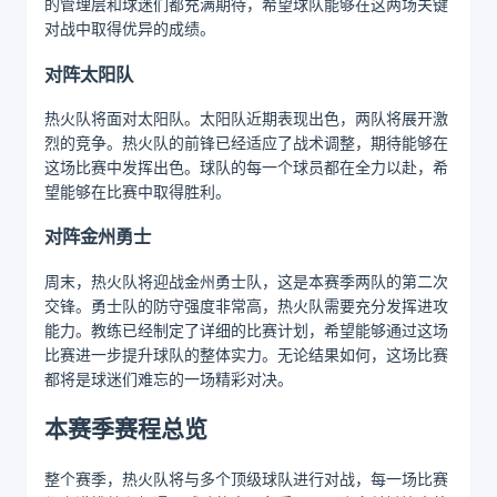
的管理层和球迷们都充满期待，希望球队能够在这两场关键
对战中取得优异的成绩。
对阵太阳队
热火队将面对太阳队。太阳队近期表现出色，两队将展开激
烈的竞争。热火队的前锋已经适应了战术调整，期待能够在
这场比赛中发挥出色。球队的每一个球员都在全力以赴，希
望能够在比赛中取得胜利。
对阵金州勇士
周末，热火队将迎战金州勇士队，这是本赛季两队的第二次
交锋。勇士队的防守强度非常高，热火队需要充分发挥进攻
能力。教练已经制定了详细的比赛计划，希望能够通过这场
比赛进一步提升球队的整体实力。无论结果如何，这场比赛
都将是球迷们难忘的一场精彩对决。
本赛季赛程总览
整个赛季，热火队将与多个顶级球队进行对战，每一场比赛